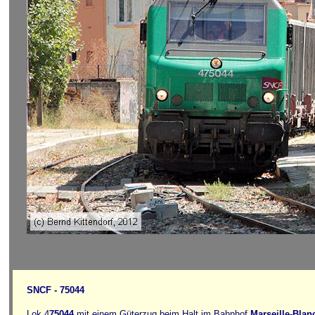
SNCF - 75044
Lok 4
75044
mit einem Güterzug beim Halt im Bahnhof
Marseille-Blan