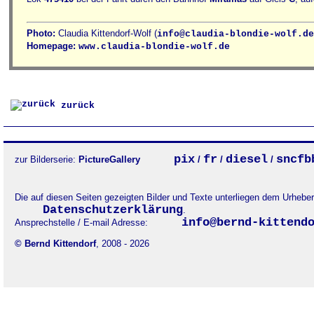
Photo:
Claudia Kittendorf-Wolf (
info@claudia-blondie-wolf.de
Homepage:
www.claudia-blondie-wolf.de
zurück
pix
fr
diesel
sncfb
zur Bilderserie:
PictureGallery
/
/
/
Die auf diesen Seiten gezeigten Bilder und Texte unterliegen dem Urheb
Datenschutzerklärung
.
info@bernd-kittend
Ansprechstelle / E-mail Adresse:
© Bernd Kittendorf
, 2008 - 2026