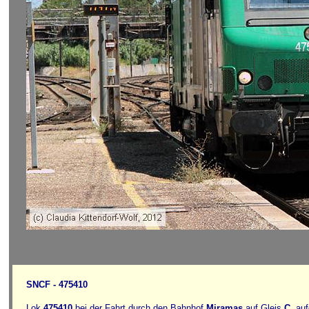
SNCF - 475410
Lok
475410
bei der Fahrt durch den Bahnhof
Miramas
auf Gleis
C
, au