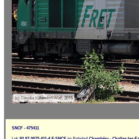
SNCF - 475411
Lok
92 87 0075 411-4
F
-SNCF
im Bahnhof
Chambéry - Challes-les-E