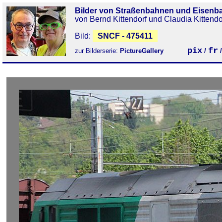
Bilder von Straßenbahnen und Eisenb
von Bernd Kittendorf und Claudia Kittendo
Bild:
SNCF - 475411
pix
fr
zur Bilderserie:
PictureGallery
/