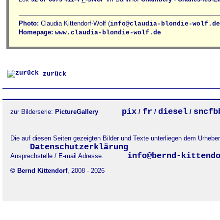
Photo:
Claudia Kittendorf-Wolf (
info@claudia-blondie-wolf.de
Homepage:
www.claudia-blondie-wolf.de
zurück
pix
fr
diesel
sncfb
zur Bilderserie:
PictureGallery
/
/
/
Die auf diesen Seiten gezeigten Bilder und Texte unterliegen dem Urheb
Datenschutzerklärung
.
info@bernd-kittend
Ansprechstelle / E-mail Adresse:
© Bernd Kittendorf
, 2008 - 2026