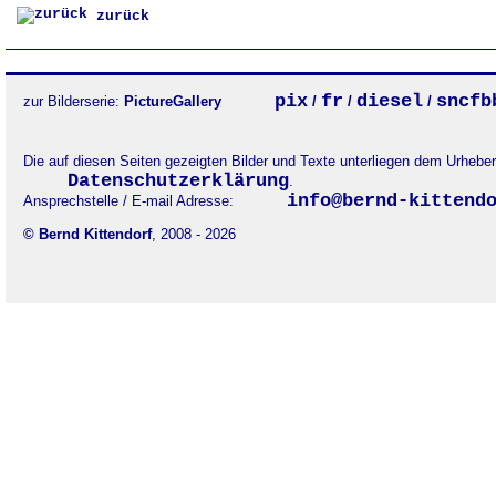
zurück
pix
fr
diesel
sncfb
zur Bilderserie:
PictureGallery
/
/
/
Die auf diesen Seiten gezeigten Bilder und Texte unterliegen dem Urheb
Datenschutzerklärung
.
info@bernd-kittend
Ansprechstelle / E-mail Adresse:
© Bernd Kittendorf
, 2008 - 2026