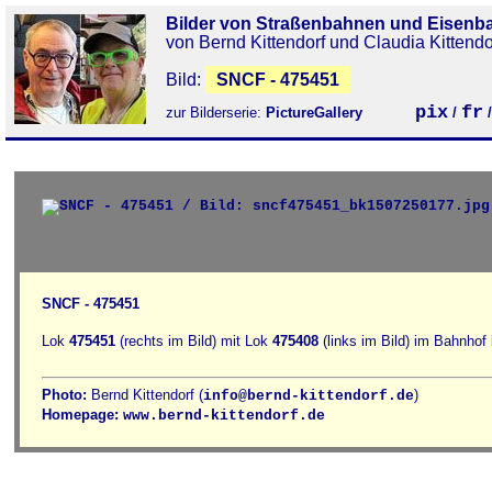
Bilder von Straßenbahnen und Eisenb
von Bernd Kittendorf und Claudia Kittendo
Bild:
SNCF - 475451
pix
fr
zur Bilderserie:
PictureGallery
/
SNCF - 475451
Lok
475451
(rechts im Bild) mit Lok
475408
(links im Bild) im Bahnhof
Photo:
Bernd Kittendorf (
)
info@bernd-kittendorf.de
Homepage:
www.bernd-kittendorf.de