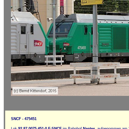
SNCF - 475451
Lok
92 87 0075 451-0
F
-SNCF
im Bahnhof
Nantes
, aufgenommen am 25