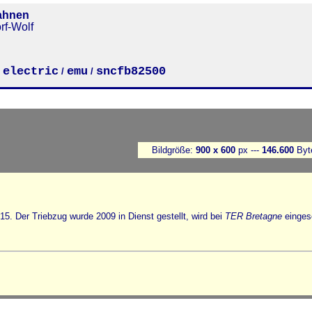
ahnen
rf-Wolf
electric
emu
sncfb82500
/
/
/
Bildgröße:
900 x 600
px ---
146.600
Byt
5. Der Triebzug wurde 2009 in Dienst gestellt, wird bei
TER Bretagne
einges