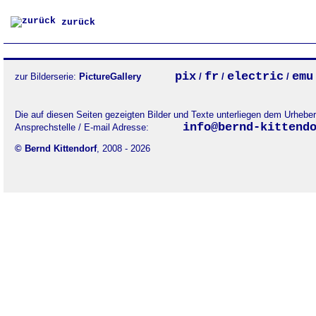
zurück
pix
fr
electric
emu
zur Bilderserie:
PictureGallery
/
/
/
Die auf diesen Seiten gezeigten Bilder und Texte unterliegen dem Urheb
info@bernd-kittend
Ansprechstelle / E-mail Adresse:
© Bernd Kittendorf
, 2008 - 2026