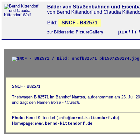
Bilder von Straßenbahnen und Eisenb
von Bernd Kittendorf und Claudia Kittendo
Bild:
SNCF - B82571
pix
fr
zur Bilderserie:
PictureGallery
/
SNCF - B82571
Triebwagen
B 82571
im Bahnhof
Nantes
, aufgenommen am 25. Juli 201
und trägt den Namen
Iroise - Hirwazh
.
Photo:
Bernd Kittendorf (
)
info@bernd-kittendorf.de
Homepage:
www.bernd-kittendorf.de