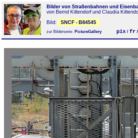
Bilder von Straßenbahnen und Eisenb
von Bernd Kittendorf und Claudia Kittendo
Bild:
SNCF - B84545
pix
fr
zur Bilderserie:
PictureGallery
/