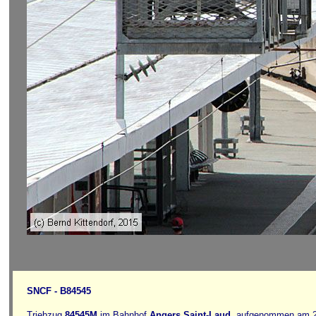
SNCF - B84545
Triebzug
84545M
im Bahnhof
Angers Saint-Laud
, aufgenommen am 23