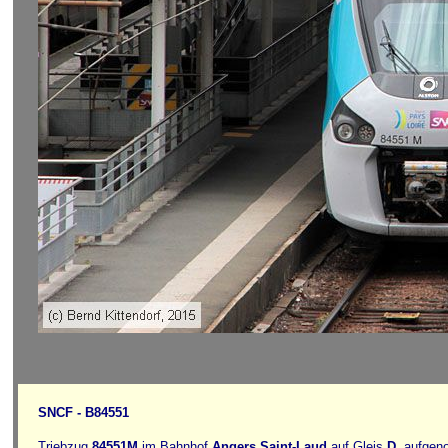
SNCF - B84551
Triebzug
84551M
im Bahnhof
Angers Saint-Laud
auf Gleis
D
, aufgen