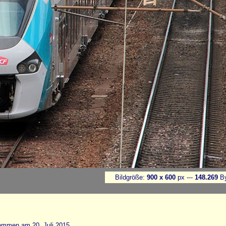
Bildgröße:
900 x 600
px ---
148.269
By
ommen am 20. Juli 2015.