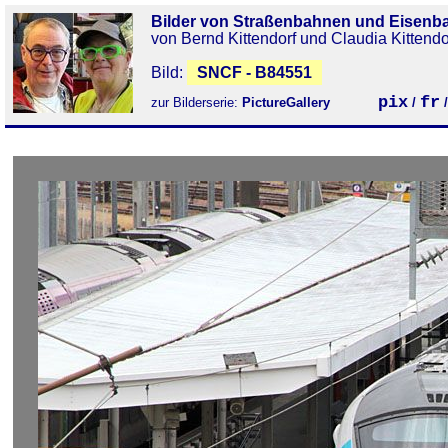
Bilder von Straßenbahnen und Eisenb
von Bernd Kittendorf und Claudia Kittendo
Bild:
SNCF - B84551
pix
fr
zur Bilderserie:
PictureGallery
/