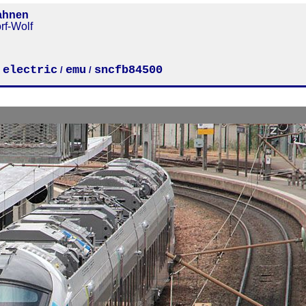
ahnen
rf-Wolf
electric
emu
sncfb84500
/
/
/