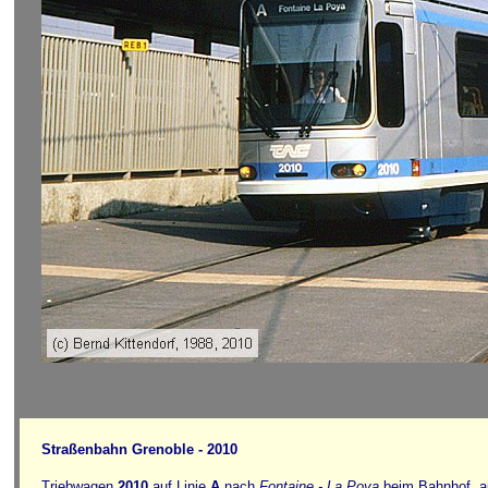
Straßenbahn Grenoble - 2010
Triebwagen
2010
auf Linie
A
nach
Fontaine - La Poya
beim Bahnhof, a