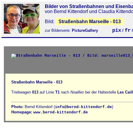
Bilder von Straßenbahnen und Eisenb
von Bernd Kittendorf und Claudia Kittendo
Bild:
Straßenbahn Marseille - 013
pix
fr
zur Bilderserie:
PictureGallery
/
Straßenbahn Marseille - 013
Triebwagen
013
auf Linie
T1
nach
Noailles
bei der Haltestelle
Les Cail
Photo:
Bernd Kittendorf (
)
info@bernd-kittendorf.de
Homepage:
www.bernd-kittendorf.de