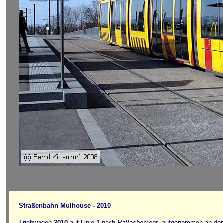
Straßenbahn Mulhouse - 2010
Triebwagen
2010
auf Linie
1
nach
Rattachement
, aufgenommen an der 