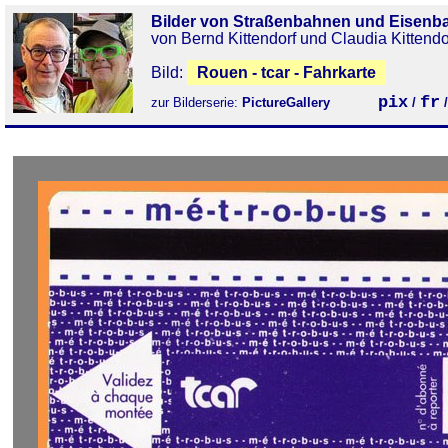
Bilder von Straßenbahnen und Eisenb
von Bernd Kittendorf und Claudia Kittendo
Bild:
Rouen - tcar - Fahrkarte
pix
fr
zur Bilderserie:
PictureGallery
/