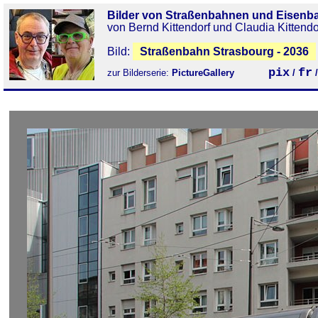
Bilder von Straßenbahnen und Eisenb
von Bernd Kittendorf und Claudia Kittendo
Bild:
Straßenbahn Strasbourg - 2036
pix
fr
zur Bilderserie:
PictureGallery
/