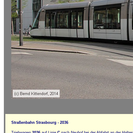
Straßenbahn Strasbourg - 2036
Triebwagen
2036
auf Linie
C
nach
Neuhof
bei der Abfahrt an der Haltes