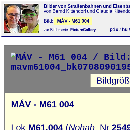
Bilder von Straßenbahnen und Eisenb
von Bernd Kittendorf und Claudia Kittendo
Bild:
MÁV - M61 004
pix
hu
zur Bilderserie:
PictureGallery
/
Bildgrö
MÁV - M61 004
Lok
M61.004
(
Nohab
, Nr
254