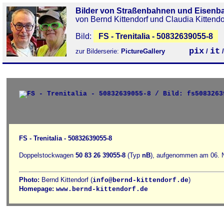
Bilder von Straßenbahnen und Eisenb
von Bernd Kittendorf und Claudia Kittendo
Bild:
FS - Trenitalia - 50832639055-8
pix
it
zur Bilderserie:
PictureGallery
/
FS - Trenitalia - 50832639055-8
Doppelstockwagen
50 83 26 39055-8
(Typ
nB
), aufgenommen am 06. 
Photo:
Bernd Kittendorf (
)
info@bernd-kittendorf.de
Homepage:
www.bernd-kittendorf.de