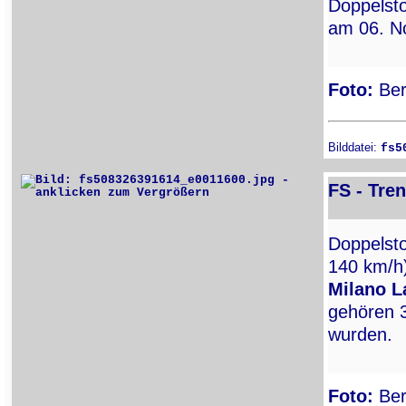
Doppels
am 06. N
Foto:
Ber
Bilddatei:
fs5
FS - Tren
Doppels
140 km/h
Milano L
gehören 3
wurden.
Foto:
Ber