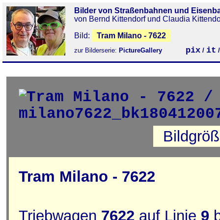
Bilder von Straßenbahnen und Eisenb
von Bernd Kittendorf und Claudia Kittendo
Bild:
Tram Milano - 7622
pix
it
zur Bilderserie:
PictureGallery
/
Bildgrö
Tram Milano - 7622
Triebwagen
7622
auf Linie
9
b