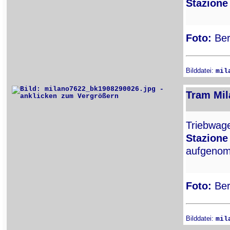
Stazione
Foto:
Ber
Bilddatei:
mil
Tram Mil
Triebwa
Stazione
aufgenom
Foto:
Ber
Bilddatei:
mil