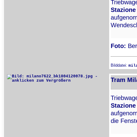
Triebwa
Stazione
aufgenomm
Wendesch
Foto:
Ber
Bilddatei:
mil
Tram Mil
Triebwa
Stazione
aufgenom
die Fenst