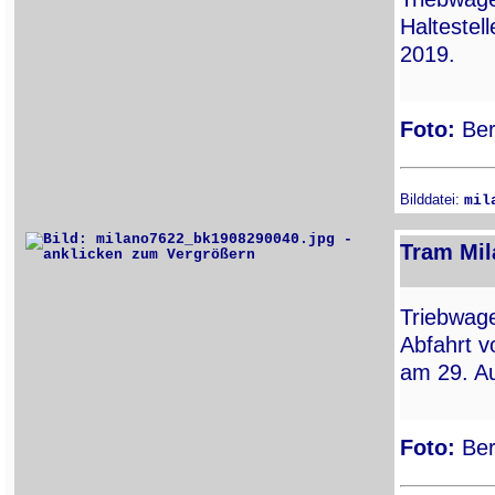
Haltestel
2019.
Foto:
Ber
Bilddatei:
mil
Tram Mil
Triebwa
Abfahrt v
am 29. A
Foto:
Ber