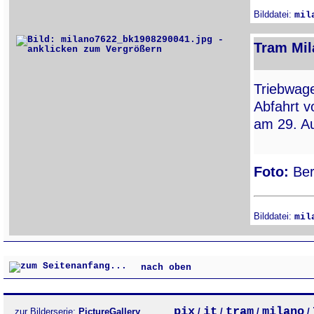
Bilddatei:
mil
Tram Mil
Triebwa
Abfahrt v
am 29. A
Foto:
Ber
Bilddatei:
mil
nach oben
pix
it
tram
milano
zur Bilderserie:
PictureGallery
/
/
/
/