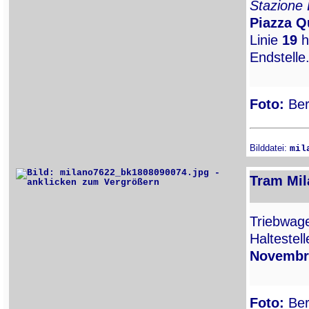
Stazione
Piazza Q
Linie
19
h
Endstelle
Foto:
Ber
Bilddatei:
mil
Tram Mil
Triebwa
Haltestel
Novembr
Foto:
Ber