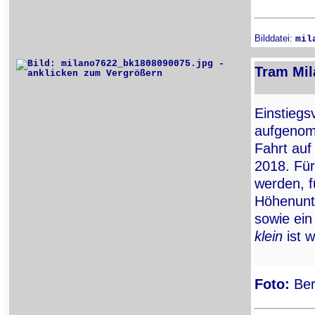
Bilddatei:
mil
Tram Mil
Einstiegs
aufgenom
Fahrt auf
2018. Für
werden, f
Höhenunt
sowie ein
klein
ist w
Foto:
Ber