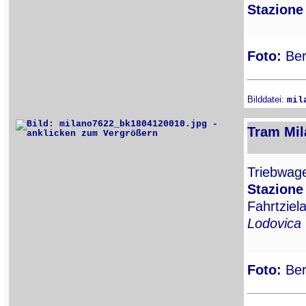
Stazione
Foto:
Ber
Bilddatei:
mil
Tram Mil
Triebwa
Stazione
Fahrtziel
Lodovica
Foto:
Ber