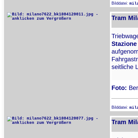
Bilddatei:
mil
Tram Mil
Triebwa
Stazione
aufgenom
Fahrgastr
seitliche
Foto:
Ber
Bilddatei:
mil
Tram Mil