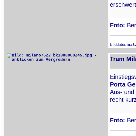
erschwert
Foto:
Ber
Bilddatei:
mil
Tram Mil
Einstiegs
Porta G
Aus- und 
recht kur
Foto:
Ber