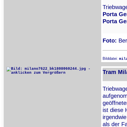
Triebwa
Porta G
Porta G
Foto:
Ber
Bilddatei:
mil
Tram Mil
Triebwa
aufgenom
geöffnete
ist diese 
irgendwie
als der F