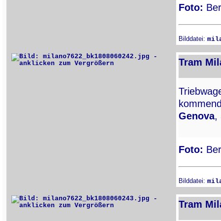
Foto:
Ber
Bilddatei:
mil
Tram Mil
Triebwa
kommend 
Genova
,
Foto:
Ber
Bilddatei:
mil
Tram Mil