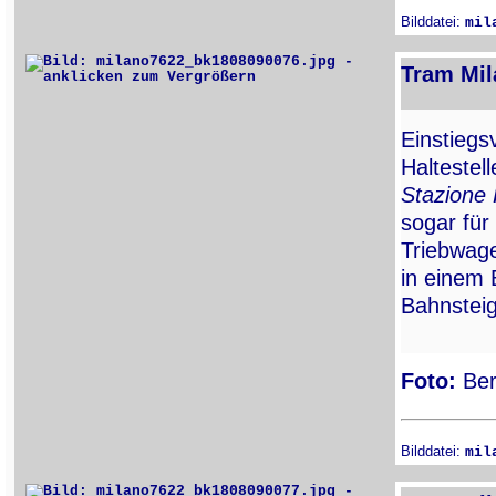
Bilddatei:
mil
Tram Mil
Einstiegs
Haltestel
Stazione
sogar für
Triebwage
in einem
Bahnsteig
Foto:
Ber
Bilddatei:
mil