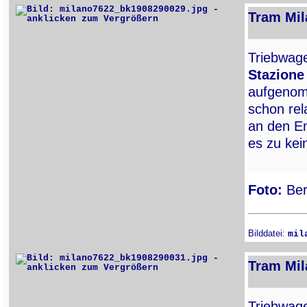
Tram Mil
Triebwa
Stazione
aufgenom
schon rel
an den En
es zu ke
Foto:
Ber
Bilddatei:
mil
Tram Mil
Triebwa