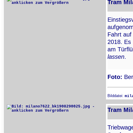
Tram Mil
Einstiegs
aufgenom
Fahrt auf
2018. Es 
am Türflü
lassen
.
Foto:
Ber
Bilddatei:
mil
Tram Mil
Triebwa