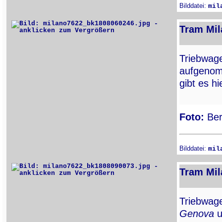
Bilddatei:
mil
Tram Mil
Triebwa
aufgenom
gibt es hi
Foto:
Ber
Bilddatei:
mil
Tram Mil
Triebwa
Genova
u