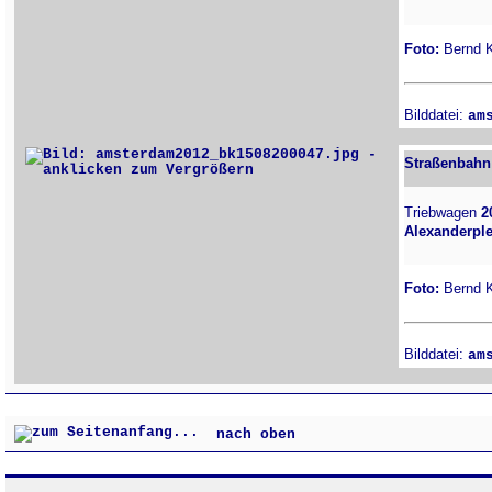
Foto:
Bernd Ki
Bilddatei:
am
Straßenbahn
Triebwagen
2
Alexanderple
Foto:
Bernd Ki
Bilddatei:
am
nach oben