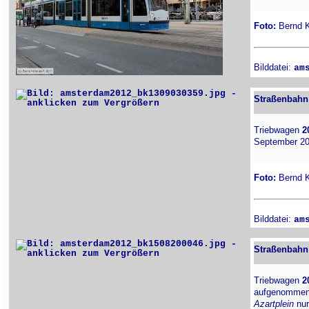
Foto:
Bernd Ki
Bilddatei:
am
Straßenbahn
Triebwagen
2
September 20
Foto:
Bernd Ki
Bilddatei:
am
Straßenbahn
Triebwagen
2
aufgenommen 
Azartplein
nur