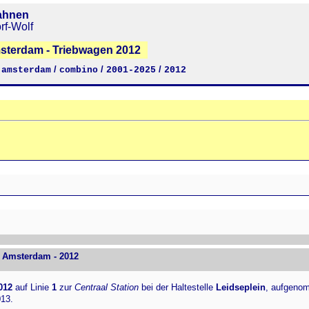
ahnen
rf-Wolf
msterdam - Triebwagen 2012
/
/
/
/
amsterdam
combino
2001-2025
2012
 Amsterdam - 2012
012
auf Linie
1
zur
Centraal Station
bei der Haltestelle
Leidseplein
, aufgeno
13.