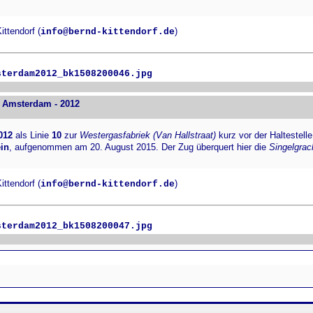
ttendorf (
)
info@bernd-kittendorf.de
sterdam2012_bk1508200046.jpg
 Amsterdam - 2012
012
als Linie
10
zur
Westergasfabriek (Van Hallstraat)
kurz vor der Haltestelle
in
, aufgenommen am 20. August 2015. Der Zug überquert hier die
Singelgrac
ttendorf (
)
info@bernd-kittendorf.de
sterdam2012_bk1508200047.jpg