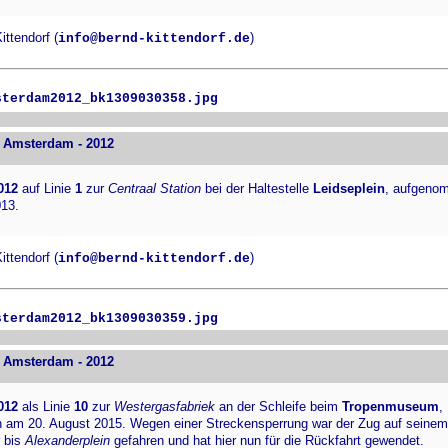
ttendorf (
)
info@bernd-kittendorf.de
sterdam2012_bk1309030358.jpg
 Amsterdam - 2012
012
auf Linie
1
zur
Centraal Station
bei der Haltestelle
Leidseplein
, aufgeno
13.
ttendorf (
)
info@bernd-kittendorf.de
sterdam2012_bk1309030359.jpg
 Amsterdam - 2012
012
als Linie
10
zur
Westergasfabriek
an der Schleife beim
Tropenmuseum
,
am 20. August 2015. Wegen einer Streckensperrung war der Zug auf sein
 bis
Alexanderplein
gefahren und hat hier nun für die Rückfahrt gewendet.