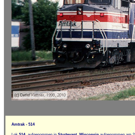
Amtrak - 514
Lok
514
, aufgenommen in
Sturtevant
,
Wisconsin
aufgenommen am 21