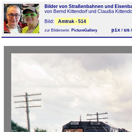
Bilder von Straßenbahnen und Eisenb
von Bernd Kittendorf und Claudia Kittendo
Bild:
Amtrak - 514
pix
us
zur Bilderserie:
PictureGallery
/