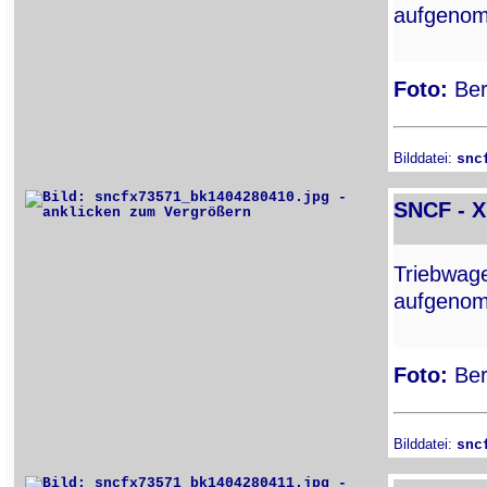
aufgenom
Foto:
Ber
Bilddatei:
snc
SNCF - 
Triebwa
aufgenom
Foto:
Ber
Bilddatei:
snc