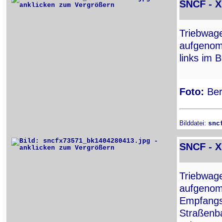
SNCF - 
Triebwa
aufgenom
links im B
Foto:
Ber
Bilddatei:
snc
SNCF - 
Triebwa
aufgenomm
Empfangs
Straßenb