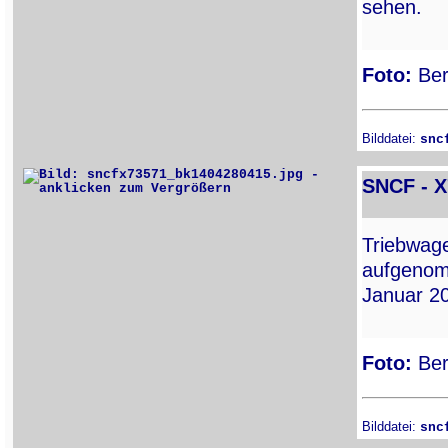
sehen.
Foto:
Ber
Bilddatei:
snc
SNCF - 
Triebwa
aufgenom
Januar 2
Foto:
Ber
Bilddatei:
snc