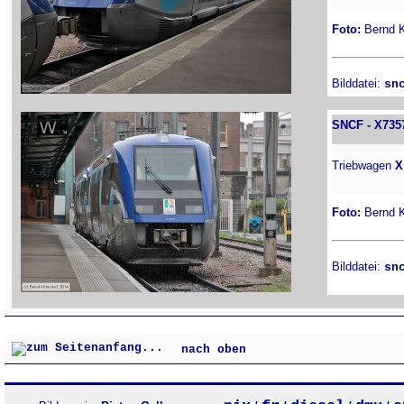
Foto:
Bernd Ki
Bilddatei:
sn
SNCF - X735
Triebwagen
X
Foto:
Bernd Ki
Bilddatei:
sn
nach oben