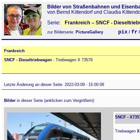
Bilder von Straßenbahnen und Eisenb
von Bernd Kittendorf und Claudia Kittendo
Serie:
Frankreich – SNCF - Dieseltrie
pix
fr
zur Bilderserie:
PictureGallery
/
Frankreich
SNCF - Dieseltriebwagen
- Triebwagen X 73579
Letzte Änderung an dieser Seite: 2022-03-09 - 15:00:08
Bilder
in dieser Serie (anklicken zum Vergrößern):
SNCF - X735
Triebwagen
X