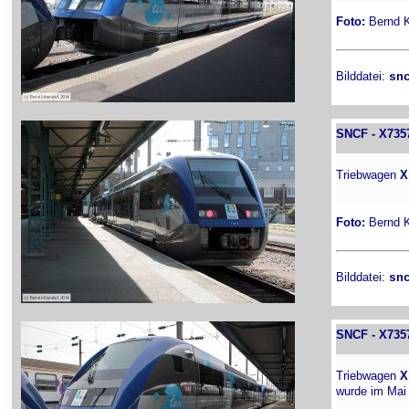
Foto:
Bernd Ki
Bilddatei:
sn
SNCF - X735
Triebwagen
X
Foto:
Bernd Ki
Bilddatei:
sn
SNCF - X735
Triebwagen
X
wurde im Mai 