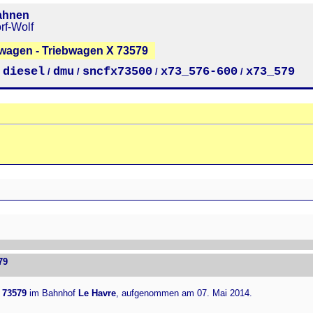
ahnen
rf-Wolf
bwagen - Triebwagen X 73579
diesel
dmu
sncfx73500
x73_576-600
x73_579
/
/
/
/
/
79
 73579
im Bahnhof
Le Havre
, aufgenommen am 07. Mai 2014.