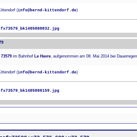
ttendorf (
)
info@bernd-kittendorf.de
cfx73579_bk1405080032.jpg
79
 73579
im Bahnhof
Le Havre
, aufgenommen am 08. Mai 2014 bei Dauerregen
ttendorf (
)
info@bernd-kittendorf.de
cfx73579_bk1405080159.jpg