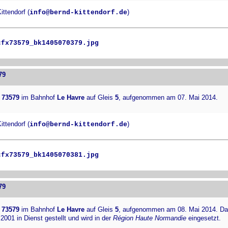
ttendorf (
)
info@bernd-kittendorf.de
cfx73579_bk1405070379.jpg
79
 73579
im Bahnhof
Le Havre
auf Gleis
5
, aufgenommen am 07. Mai 2014.
ttendorf (
)
info@bernd-kittendorf.de
cfx73579_bk1405070381.jpg
79
 73579
im Bahnhof
Le Havre
auf Gleis
5
, aufgenommen am 08. Mai 2014. Da
2001 in Dienst gestellt und wird in der
Région Haute Normandie
eingesetzt.