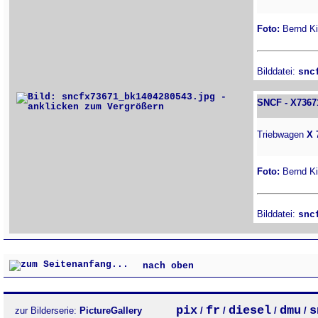
Foto:
Bernd Kit
Bilddatei:
snc
SNCF - X7367
Triebwagen
X 
Foto:
Bernd Kit
Bilddatei:
snc
nach oben
pix
fr
diesel
dmu
s
zur Bilderserie:
PictureGallery
/
/
/
/