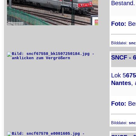
Bestand.
Foto:
Ber
Bilddatei:
snc
SNCF - 
Lok 5
675
Nantes
,
Foto:
Ber
Bilddatei:
snc