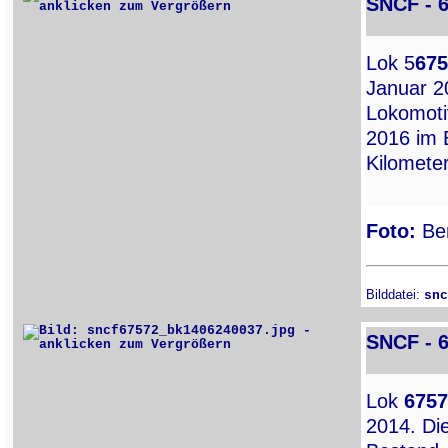
SNCF - 
Lok 5
675
Januar 20
Lokomot
2016 im B
Kilometer
Foto:
Ber
Bilddatei:
snc
SNCF - 
Lok
6757
2014. Di