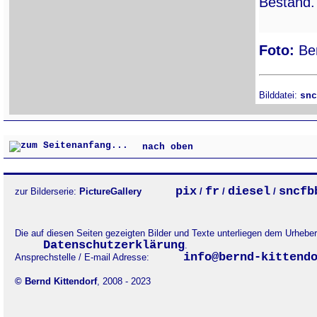
Bestand.
Foto:
Ber
Bilddatei:
snc
nach oben
pix
fr
diesel
sncfb
zur Bilderserie:
PictureGallery
/
/
/
Die auf diesen Seiten gezeigten Bilder und Texte unterliegen dem Urheb
Datenschutzerklärung
.
info@bernd-kittend
Ansprechstelle / E-mail Adresse:
© Bernd Kittendorf
, 2008 - 2023