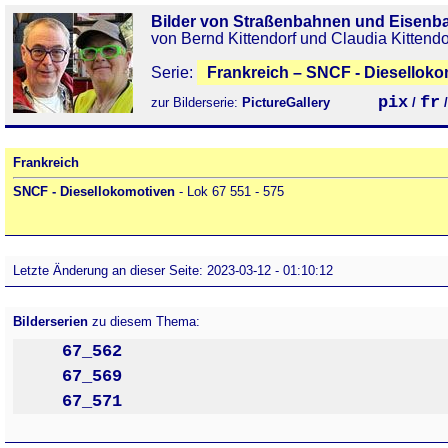
Bilder von Straßenbahnen und Eisenb
von Bernd Kittendorf und Claudia Kittendo
Serie:
Frankreich – SNCF - Diesellokom
pix
fr
zur Bilderserie:
PictureGallery
/
Frankreich
SNCF - Diesellokomotiven
- Lok 67 551 - 575
Letzte Änderung an dieser Seite: 2023-03-12 - 01:10:12
Bilderserien
zu diesem Thema:
67_562
67_569
67_571