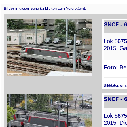
Bilder
in dieser Serie (anklicken zum Vergrößern):
SNCF - 
Lok 5
675
2015. Ga
Foto:
Ber
Bilddatei:
snc
SNCF - 
Lok 5
675
2015. Di