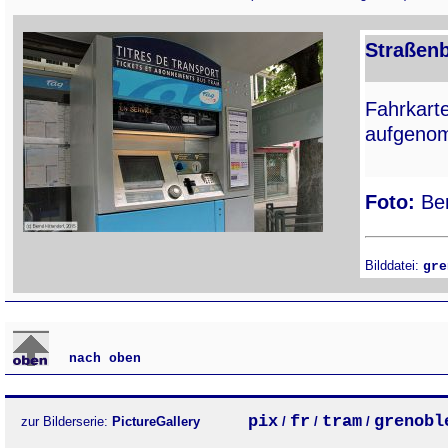
Straßenb
Fahrkart
aufgenom
Foto:
Ber
Bilddatei:
gre
nach oben
pix
fr
tram
grenobl
zur Bilderserie:
PictureGallery
/
/
/