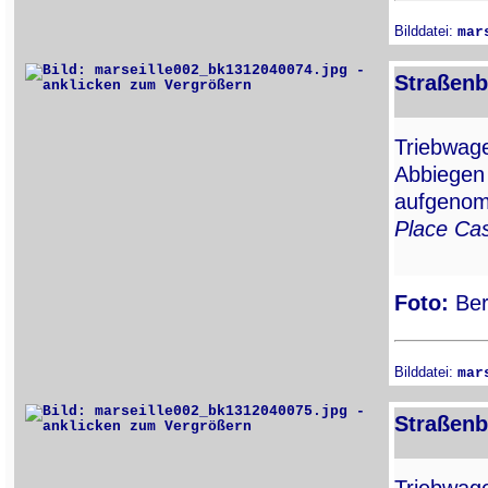
Bilddatei:
mar
Straßenb
Triebwa
Abbiegen
aufgenom
Place Cas
Foto:
Ber
Bilddatei:
mar
Straßenb