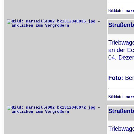
Bilddatei:
mar
Straßenb
Triebwa
an der E
04. Deze
Foto:
Ber
Bilddatei:
mar
Straßenb
Triebwa