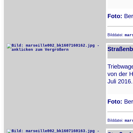
Foto:
Ber
Bilddatei:
mar
Straßenb
Triebwa
von der H
Juli 2016.
Foto:
Ber
Bilddatei:
mar