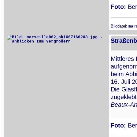
Foto:
Ber
Bilddatei:
mar
Straßenb
Mittleres
aufgenomm
beim Abb
16. Juli 
Die Glasf
zugeklebt
Beaux-Ar
Foto:
Ber