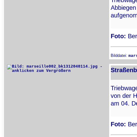
Triebwa
Abbiegen
aufgenom
Foto:
Ber
Bilddatei:
mar
Straßenb
Triebwa
von der H
am 04. D
Foto:
Ber