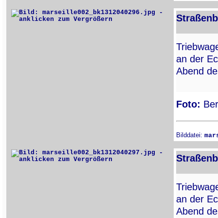
Straßenb
Triebwa
an der E
Abend de
Foto:
Ber
Bilddatei:
mar
Straßenb
Triebwa
an der E
Abend de