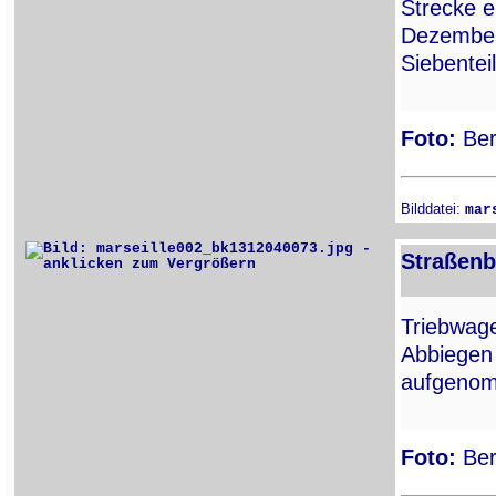
Strecke 
Dezember
Siebenteil
Foto:
Ber
Bilddatei:
mar
Straßenb
Triebwa
Abbiegen
aufgenom
Foto:
Ber