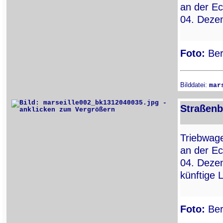
an der E
04. Deze
Foto:
Ber
Bilddatei:
mar
Straßenb
Triebwa
an der E
04. Dezem
künftige 
Foto:
Ber