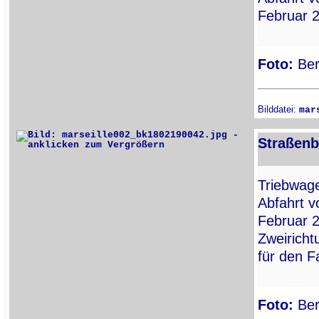
Februar 
Foto:
Ber
Bilddatei:
mar
Straßenb
Triebwa
Abfahrt v
Februar 2
Zweiricht
für den F
Foto:
Ber