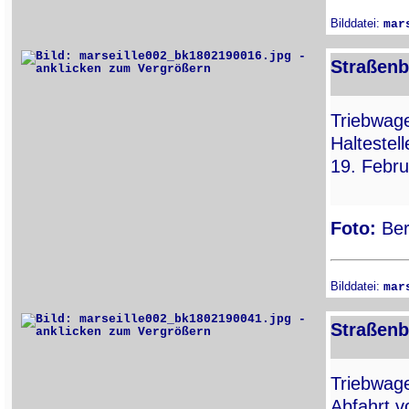
Bilddatei:
mar
Straßenb
Triebwa
Haltestel
19. Febru
Foto:
Ber
Bilddatei:
mar
Straßenb
Triebwa
Abfahrt v