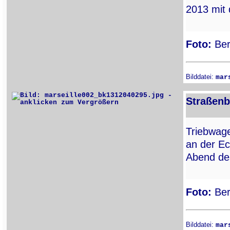
2013 mit
Foto:
Ber
Bilddatei:
mar
Straßenb
Triebwa
an der E
Abend de
Foto:
Ber
Bilddatei:
mar