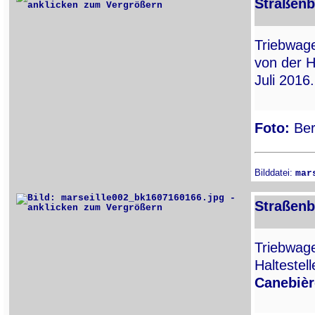
Straßenb
Triebwa
von der H
Juli 2016.
Foto:
Ber
Bilddatei:
mar
Straßenb
Triebwa
Haltestel
Canebièr