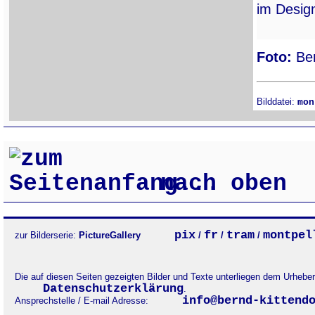
im Desig
Foto:
Ber
Bilddatei:
mon
nach oben
pix
fr
tram
montpel
zur Bilderserie:
PictureGallery
/
/
/
Die auf diesen Seiten gezeigten Bilder und Texte unterliegen dem Urheb
Datenschutzerklärung
.
info@bernd-kittend
Ansprechstelle / E-mail Adresse: