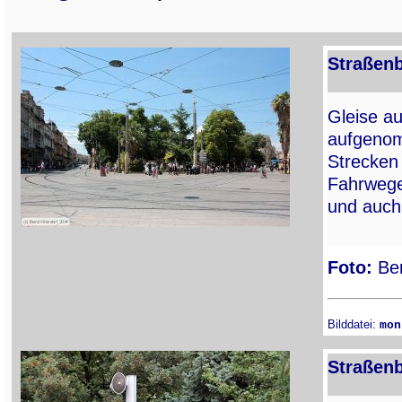
Straßenb
Gleise a
aufgenom
Strecken 
Fahrwege
und auch
Foto:
Ber
Bilddatei:
mon
Straßenb