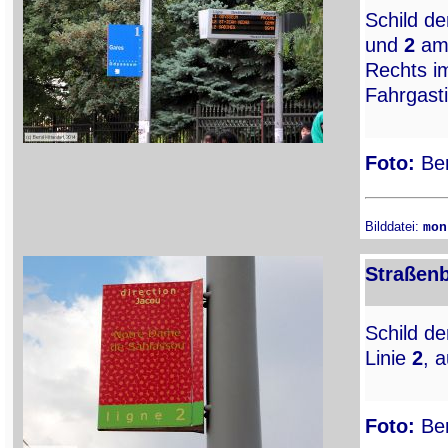
Schild de
und
2
a
Rechts i
Fahrgast
Foto:
Ber
Bilddatei:
mon
Straßenb
Schild de
Linie
2
, 
Foto:
Ber