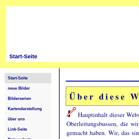
www.bkcw-bahnbilder.de
Start-Seite
Start-Seite
neue Bilder
Über diese W
Bilderserien
Kartendarstellung
Hauptinhalt dieser Webs
über uns
Oberleitungsbussen, die wi
Link-Seite
gemacht haben. Wir, das si